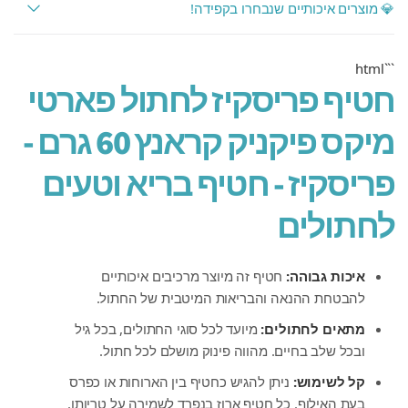
💎 מוצרים איכותיים שנבחרו בקפידה!
```html
חטיף פריסקיז לחתול פארטי
מיקס פיקניק קראנץ 60 גרם -
פריסקיז - חטיף בריא וטעים
לחתולים
איכות גבוהה:
חטיף זה מיוצר מרכיבים איכותיים
להבטחת ההנאה והבריאות המיטבית של החתול.
מתאים לחתולים:
מיועד לכל סוגי החתולים, בכל גיל
ובכל שלב בחיים. מהווה פינוק מושלם לכל חתול.
קל לשימוש:
ניתן להגיש כחטיף בין הארוחות או כפרס
בעת האילוף. כל חטיף ארוז בנפרד לשמירה על טריותו.