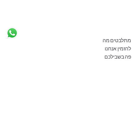
מתלבטים מה להזמין אנחנו פה
בשבילכם
שעות פתיחה:
ימים א׳-ה׳ 09:00 - 21:00
שישי עד שעה לפני כניסת שבת
מוצש חצי שעה אחרי צאת שבת עד 21